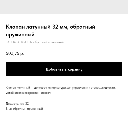
Клапан латунный 32 мм, обратный
пружинный
SKU:
КЛАПЛАТ 32 обратный пружинный
503,76
р.
Добавить в корзину
Клапан латунный — долговечная арматура для управления потоком жидкости,
устойчивая к коррозии и износу.
Диаметр, мм: 32
Вид: обратный пружинный