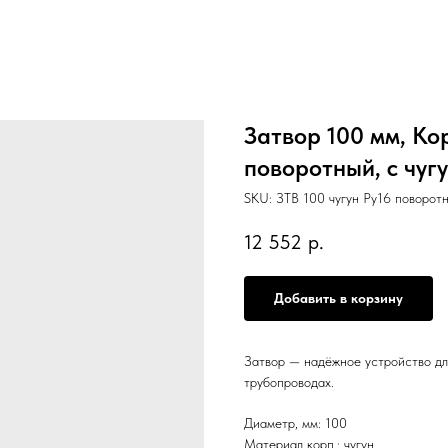
Затвор 100 мм, Кор
поворотный, с чуг
SKU:
ЗТВ 100 чугун Ру16 поворотн
12 552
р.
Добавить в корзину
Затвор — надёжное устройство для
трубопроводах.
Диаметр, мм: 100
Материал корп.: чугун