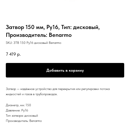
Затвор 150 мм, Ру16, Тип: дисковый,
Производитель: Benarmo
SKU:
ЗТВ 150 Ру16 дисковый Benarmo
7 419
р.
Добавить в корзину
Затвор — надёжное устройство для перекрытия или регулировки потока
жидкостей и газов в трубопроводах.
Диаметр, мм: 150
Давление: Ру16
Тип затвора: дисковый
Производитель: Benarmo