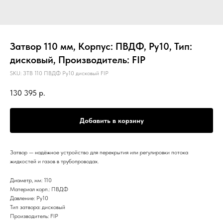
Затвор 110 мм, Корпус: ПВДФ, Ру10, Тип:
дисковый, Производитель: FIP
SKU:
ЗТВ 110 ПВДФ Ру10 дисковый FIP
130 395
р.
Добавить в корзину
Затвор — надёжное устройство для перекрытия или регулировки потока
жидкостей и газов в трубопроводах.
Диаметр, мм: 110
Материал корп.: ПВДФ
Давление: Ру10
Тип затвора: дисковый
Производитель: FIP