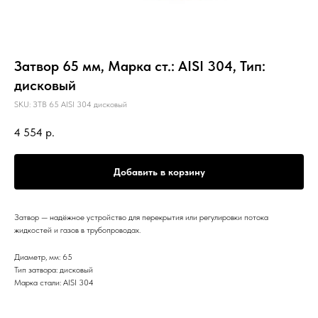
Затвор 65 мм, Марка ст.: AISI 304, Тип:
дисковый
SKU:
ЗТВ 65 AISI 304 дисковый
4 554
р.
Добавить в корзину
Затвор — надёжное устройство для перекрытия или регулировки потока
жидкостей и газов в трубопроводах.
Диаметр, мм: 65
Тип затвора: дисковый
Марка стали: AISI 304