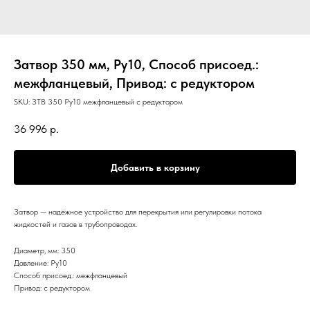
Затвор 350 мм, Ру10, Способ присоед.:
межфланцевый, Привод: с редуктором
SKU:
ЗТВ 350 Ру10 межфланцевый с редуктором
36 996
р.
Добавить в корзину
Затвор — надёжное устройство для перекрытия или регулировки потока
жидкостей и газов в трубопроводах.
Диаметр, мм: 350
Давление: Ру10
Способ присоед.: межфланцевый
Привод: с редуктором