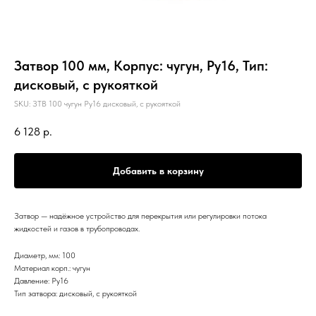
Затвор 100 мм, Корпус: чугун, Ру16, Тип:
дисковый, с рукояткой
SKU:
ЗТВ 100 чугун Ру16 дисковый, с рукояткой
6 128
р.
Добавить в корзину
Затвор — надёжное устройство для перекрытия или регулировки потока
жидкостей и газов в трубопроводах.
Диаметр, мм: 100
Материал корп.: чугун
Давление: Ру16
Тип затвора: дисковый, с рукояткой