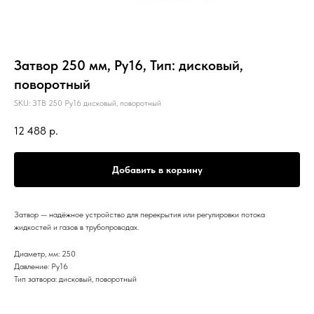
Затвор 250 мм, Ру16, Тип: дисковый,
поворотный
SKU:
ЗТВ 250 Ру16 дисковый, поворотный
12 488
р.
Добавить в корзину
Затвор — надёжное устройство для перекрытия или регулировки потока
жидкостей и газов в трубопроводах.
Диаметр, мм: 250
Давление: Ру16
Тип затвора: дисковый, поворотный