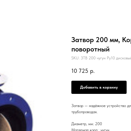
Затвор 200 мм, Кор
поворотный
SKU:
ЗТВ 200 чугун Ру10 дисковы
10 725
р.
Добавить в корзину
Затвор — надёжное устройство для
трубопроводах.
Диаметр, мм: 200
Материал корп.: чугун