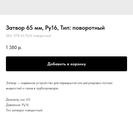
Затвор 65 мм, Ру16, Тип: поворотный
SKU:
ЗТВ 65 Ру16 поворотный
1 380
р.
Добавить в корзину
Затвор — надёжное устройство для перекрытия или регулировки потока
жидкостей и газов в трубопроводах.
Диаметр, мм: 65
Давление: Ру16
Тип затвора: поворотный